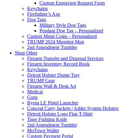
Custom Engraving Request Form
Keychains
Firefighter’s Axe
Dog Tags
Military Style Dog Tags
Pendant Dog Tag – Personalized
Custom Metal Coins – Personalized
TRUMP 2024 Mugshot Mug
2nd Amendment Tumbler
Shop Other
Firearm Transfer and Disposal Services
Firearm Inventory Record Book
Keychains
Detroit Holster Dump Tray
TRUMP Gear
Firearm Wall & Desk Art
Medical
Guns
Byrna LE Pistol Launcher
Conceal Carry Jackets | Adder System Holsters
Detroit Holster Logo Flag T-Shirt
Tiger Fighting Knife
2nd Amendment Tumbler
MoTown Wallet
Custom Payment Portal