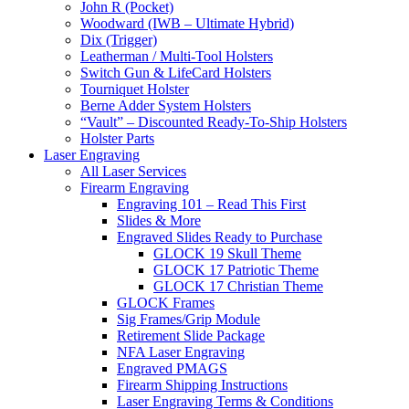
John R (Pocket)
Woodward (IWB – Ultimate Hybrid)
Dix (Trigger)
Leatherman / Multi-Tool Holsters
Switch Gun & LifeCard Holsters
Tourniquet Holster
Berne Adder System Holsters
“Vault” – Discounted Ready-To-Ship Holsters
Holster Parts
Laser Engraving
All Laser Services
Firearm Engraving
Engraving 101 – Read This First
Slides & More
Engraved Slides Ready to Purchase
GLOCK 19 Skull Theme
GLOCK 17 Patriotic Theme
GLOCK 17 Christian Theme
GLOCK Frames
Sig Frames/Grip Module
Retirement Slide Package
NFA Laser Engraving
Engraved PMAGS
Firearm Shipping Instructions
Laser Engraving Terms & Conditions