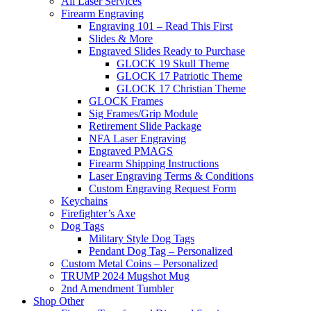
All Laser Services
Firearm Engraving
Engraving 101 – Read This First
Slides & More
Engraved Slides Ready to Purchase
GLOCK 19 Skull Theme
GLOCK 17 Patriotic Theme
GLOCK 17 Christian Theme
GLOCK Frames
Sig Frames/Grip Module
Retirement Slide Package
NFA Laser Engraving
Engraved PMAGS
Firearm Shipping Instructions
Laser Engraving Terms & Conditions
Custom Engraving Request Form
Keychains
Firefighter’s Axe
Dog Tags
Military Style Dog Tags
Pendant Dog Tag – Personalized
Custom Metal Coins – Personalized
TRUMP 2024 Mugshot Mug
2nd Amendment Tumbler
Shop Other