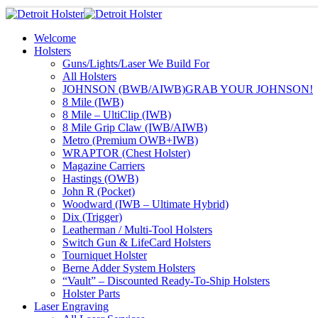
Welcome
Holsters
Guns/Lights/Laser We Build For
All Holsters
JOHNSON (BWB/AIWB)
GRAB YOUR JOHNSON!
8 Mile (IWB)
8 Mile – UltiClip (IWB)
8 Mile Grip Claw (IWB/AIWB)
Metro (Premium OWB+IWB)
WRAPTOR (Chest Holster)
Magazine Carriers
Hastings (OWB)
John R (Pocket)
Woodward (IWB – Ultimate Hybrid)
Dix (Trigger)
Leatherman / Multi-Tool Holsters
Switch Gun & LifeCard Holsters
Tourniquet Holster
Berne Adder System Holsters
“Vault” – Discounted Ready-To-Ship Holsters
Holster Parts
Laser Engraving