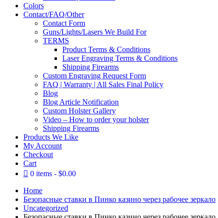
Colors
Contact/FAQ/Other
Contact Form
Guns/Lights/Lasers We Build For
TERMS
Product Terms & Conditions
Laser Engraving Terms & Conditions
Shipping Firearms
Custom Engraving Request Form
FAQ | Warranty | All Sales Final Policy
Blog
Blog Article Notification
Custom Holster Gallery
Video – How to order your holster
Shipping Firearms
Products We Like
My Account
Checkout
Cart
0 items
$0.00
Home
Безопасные ставки в Пинко казино через рабочее зеркало
Uncategorized
Безопасные ставки в Пинко казино через рабочее зеркало