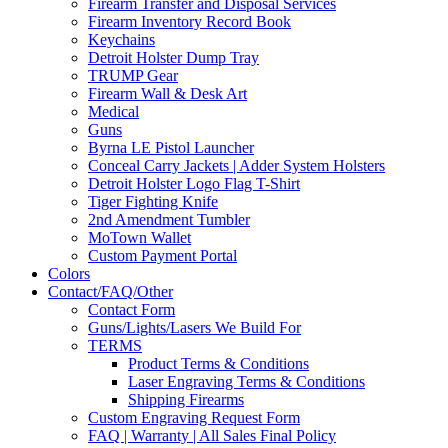
Firearm Transfer and Disposal Services
Firearm Inventory Record Book
Keychains
Detroit Holster Dump Tray
TRUMP Gear
Firearm Wall & Desk Art
Medical
Guns
Byrna LE Pistol Launcher
Conceal Carry Jackets | Adder System Holsters
Detroit Holster Logo Flag T-Shirt
Tiger Fighting Knife
2nd Amendment Tumbler
MoTown Wallet
Custom Payment Portal
Colors
Contact/FAQ/Other
Contact Form
Guns/Lights/Lasers We Build For
TERMS
Product Terms & Conditions
Laser Engraving Terms & Conditions
Shipping Firearms
Custom Engraving Request Form
FAQ | Warranty | All Sales Final Policy