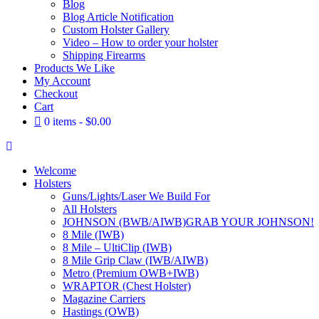
Blog
Blog Article Notification
Custom Holster Gallery
Video – How to order your holster
Shipping Firearms
Products We Like
My Account
Checkout
Cart
0 items
$0.00
Welcome
Holsters
Guns/Lights/Laser We Build For
All Holsters
JOHNSON (BWB/AIWB)
GRAB YOUR JOHNSON!
8 Mile (IWB)
8 Mile – UltiClip (IWB)
8 Mile Grip Claw (IWB/AIWB)
Metro (Premium OWB+IWB)
WRAPTOR (Chest Holster)
Magazine Carriers
Hastings (OWB)